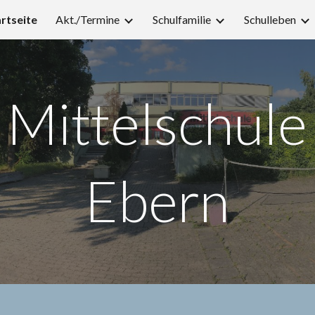
rtseite
Akt./Termine
Schulfamilie
Schulleben
ip to main content
Skip to navigat
Mittelschule
Ebern