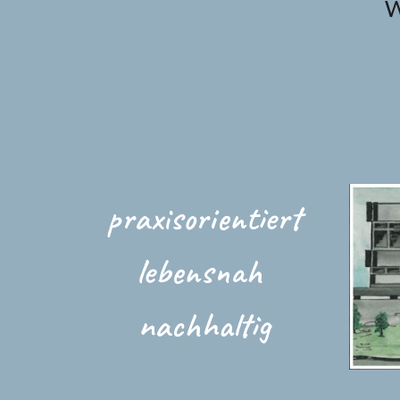
W
praxisorientiert
lebensnah
nachhaltig