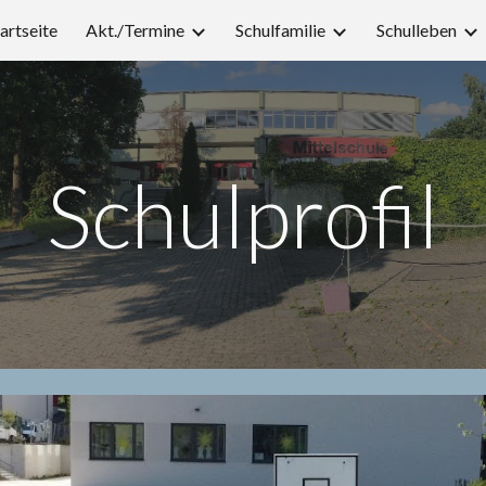
artseite
Akt./Termine
Schulfamilie
Schulleben
ip to main content
Skip to navigat
Schulprofil