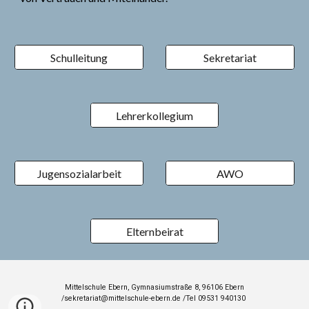
Schulleitung
Sekretariat
Lehrerkollegium
Jugensozialarbeit
AWO
Elternbeirat
Mittelschule Ebern, Gymnasiumstraße 8, 96106 Ebern
/
sekretariat@mittelschule-ebern.de
/
Tel 09531 940130